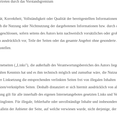
ertreten durch das Vorstandsgremium
t, Korrektheit, Vollständigkeit oder Qualität der bereitgestellten Information
rch die Nutzung oder Nichtnutzung der dargebotenen Informationen bzw. durch 
eschlossen, sofern seitens des Autors kein nachweislich vorsätzliches oder gro
ch ausdrücklich vor, Teile der Seiten oder das gesamte Angebot ohne gesondert
stellen.
netseiten („Links“), die außerhalb des Verantwortungsbereiches des Autors lieg
alten Kenntnis hat und es ihm technisch möglich und zumutbar wäre, die Nutzun
r Linksetzung die entsprechenden verlinkten Seiten frei von illegalen Inhalten 
ten/verknüpften Seiten. Deshalb distanziert er sich hiermit ausdrücklich von all
ung gilt für alle innerhalb des eigenen Internetangebotes gesetzten Links und 
inglisten. Für illegale, fehlerhafte oder unvollständige Inhalte und insbesond
allein der Anbieter der Seite, auf welche verwiesen wurde, nicht derjenige, der