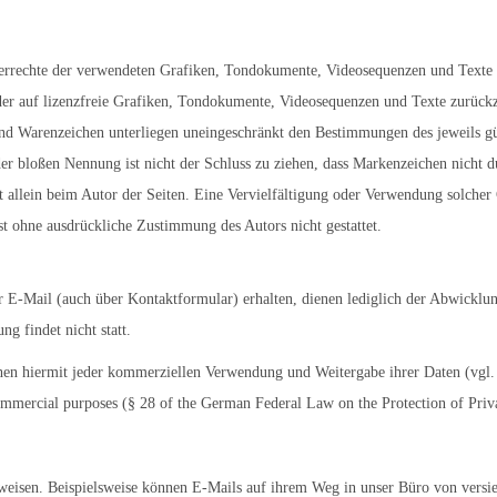
eberrechte der verwendeten Grafiken, Tondokumente, Videosequenzen und Texte z
r auf lizenzfreie Grafiken, Tondokumente, Videosequenzen und Texte zurückzug
nd Warenzeichen unterliegen uneingeschränkt den Bestimmungen des jeweils gü
er bloßen Nennung ist nicht der Schluss zu ziehen, dass Markenzeichen nicht d
eibt allein beim Autor der Seiten. Eine Vervielfältigung oder Verwendung solc
st ohne ausdrückliche Zustimmung des Autors nicht gestattet.
 E-Mail (auch über Kontaktformular) erhalten, dienen lediglich der Abwicklu
g findet nicht statt.
chen hiermit jeder kommerziellen Verwendung und Weitergabe ihrer Daten (vgl.
 commercial purposes (§ 28 of the German Federal Law on the Protection of Priv
eisen. Beispielsweise können E-Mails auf ihrem Weg in unser Büro von versier