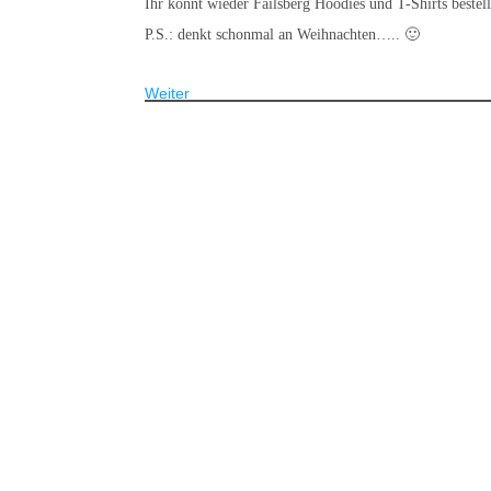
Ihr könnt wieder Failsberg Hoodies und T-Shirts bestell
P.S.: denkt schonmal an Weihnachten….. 🙂
Weiter