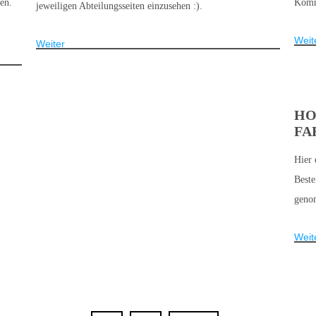
en.
Kommt
jeweiligen Abteilungsseiten einzusehen :).
Weit
Weiter
HO
FA
Hier 
Beste
genom
Weit