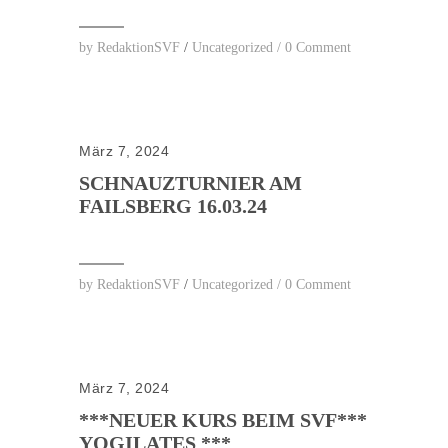
by
RedaktionSVF
/
Uncategorized
/
0 Comment
März 7, 2024
SCHNAUZTURNIER AM
FAILSBERG 16.03.24
by
RedaktionSVF
/
Uncategorized
/
0 Comment
März 7, 2024
***NEUER KURS BEIM SVF***
YOGILATES ***