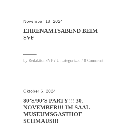
November 18, 2024
EHRENAMTSABEND BEIM
SVF
by
RedaktionSVF
/
Uncategorized
/
0 Comment
Oktober 6, 2024
80’S/90’S PARTY!!! 30.
NOVEMBER!!! IM SAAL
MUSEUMSGASTHOF
SCHMAUS!!!