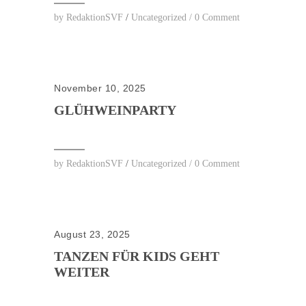
by
RedaktionSVF
/
Uncategorized
/
0 Comment
November 10, 2025
GLÜHWEINPARTY
by
RedaktionSVF
/
Uncategorized
/
0 Comment
August 23, 2025
TANZEN FÜR KIDS GEHT
WEITER