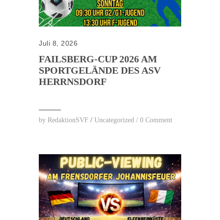
Juli 8, 2026
FAILSBERG-CUP 2026 AM
SPORTGELÄNDE DES ASV
HERRNSDORF
by
RedaktionSVF
/
Uncategorized
/
0 Comment