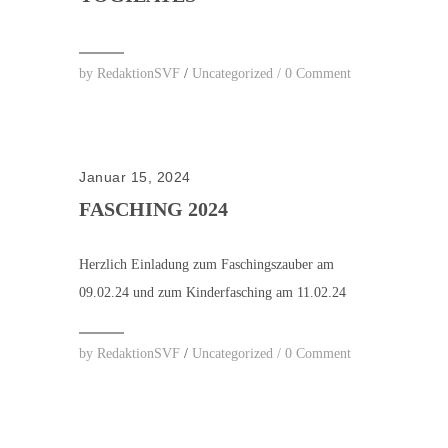
by
RedaktionSVF
/
Uncategorized
/
0 Comment
Januar 15, 2024
FASCHING 2024
Herzlich Einladung zum Faschingszauber am
09.02.24 und zum Kinderfasching am 11.02.24
by
RedaktionSVF
/
Uncategorized
/
0 Comment