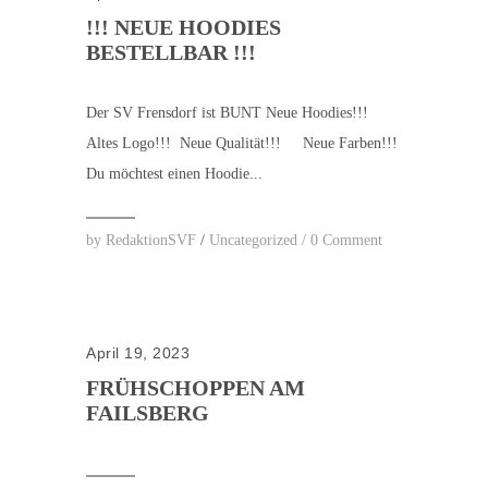
!!! NEUE HOODIES
BESTELLBAR !!!
Der SV Frensdorf ist BUNT Neue Hoodies!!!
Altes Logo!!! Neue Qualität!!! Neue Farben!!!
Du möchtest einen Hoodie...
by
RedaktionSVF
/
Uncategorized
/
0 Comment
April 19, 2023
FRÜHSCHOPPEN AM
FAILSBERG