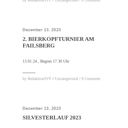
by
RedaktionSVF
/
Uncategorized
/
0 Comment
Dezember 13, 2023
2. BIERKOPFTURNIER AM
FAILSBERG
13.01.24., Beginn 17.30 Uhr
by
RedaktionSVF
/
Uncategorized
/
0 Comment
Dezember 13, 2023
SILVESTERLAUF 2023