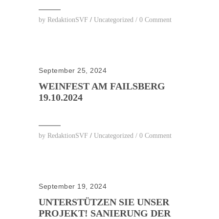
by
RedaktionSVF
/
Uncategorized
/
0 Comment
September 25, 2024
WEINFEST AM FAILSBERG
19.10.2024
by
RedaktionSVF
/
Uncategorized
/
0 Comment
September 19, 2024
UNTERSTÜTZEN SIE UNSER
PROJEKT! SANIERUNG DER