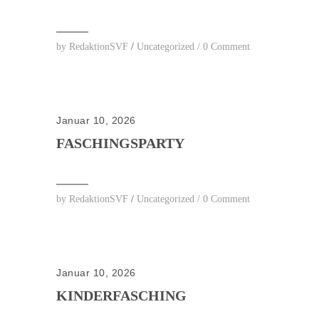
by
RedaktionSVF
/
Uncategorized
/
0 Comment
Januar 10, 2026
FASCHINGSPARTY
by
RedaktionSVF
/
Uncategorized
/
0 Comment
Januar 10, 2026
KINDERFASCHING