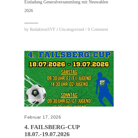
Einladung Generalversammlung mit Neuwahlen
2026
by
RedaktionSVF
/
Uncategorized
/
0 Comment
Februar 17, 2026
4. FAILSBERG-CUP
18.07.-19.07.2026