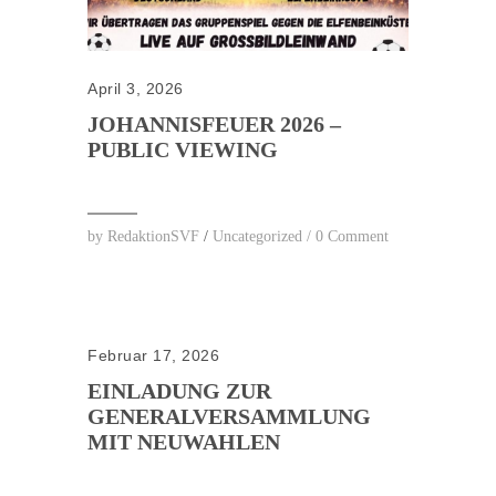
April 3, 2026
JOHANNISFEUER 2026 –
PUBLIC VIEWING
by
RedaktionSVF
/
Uncategorized
/
0 Comment
Februar 17, 2026
EINLADUNG ZUR
GENERALVERSAMMLUNG
MIT NEUWAHLEN