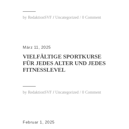
by
RedaktionSVF
/
Uncategorized
/
0 Comment
März 11, 2025
VIELFÄLTIGE SPORTKURSE
FÜR JEDES ALTER UND JEDES
FITNESSLEVEL
by
RedaktionSVF
/
Uncategorized
/
0 Comment
Februar 1, 2025