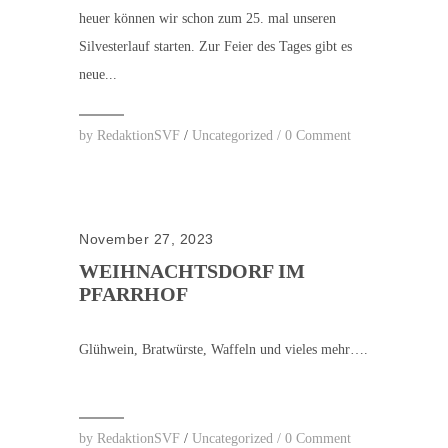
heuer können wir schon zum 25. mal unseren
Silvesterlauf starten. Zur Feier des Tages gibt es
neue...
by
RedaktionSVF
/
Uncategorized
/
0 Comment
November 27, 2023
WEIHNACHTSDORF IM
PFARRHOF
Glühwein, Bratwürste, Waffeln und vieles mehr….
by
RedaktionSVF
/
Uncategorized
/
0 Comment