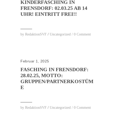
KINDERFASCHING IN
FRENSDORF: 02.03.25 AB 14
UHR! EINTRITT FREI!!
by
RedaktionSVF
/
Uncategorized
/
0 Comment
Februar 1, 2025
FASCHING IN FRENSDORF:
28.02.25, MOTTO:
GRUPPEN/PARTNERKOSTÜM
E
by
RedaktionSVF
/
Uncategorized
/
0 Comment