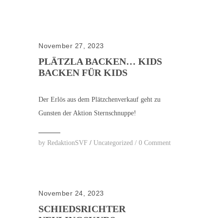
November 27, 2023
PLÄTZLA BACKEN… KIDS
BACKEN FÜR KIDS
Der Erlös aus dem Plätzchenverkauf geht zu
Gunsten der Aktion Sternschnuppe!
by
RedaktionSVF
/
Uncategorized
/
0 Comment
November 24, 2023
SCHIEDSRICHTER