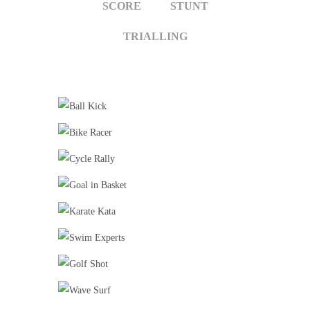
SCORE
STUNT
TRIALLING
BALL KICK
Ball Games
kicker
BIKE RACER
pooky
Stunt
CYCLE RALLY
Racing
Trialling
GOAL IN BASKET
Ball Games
Bliss
Score
KARATE KATA
Stunt
SWIM EXPERTS
Stunt
GOLF SHOT
pitch
putt
WAVE SURF