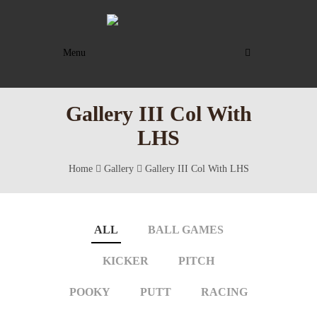
Menu
Gallery III Col With
LHS
Home
Gallery
Gallery III Col With LHS
ALL
BALL GAMES
KICKER
PITCH
POOKY
PUTT
RACING