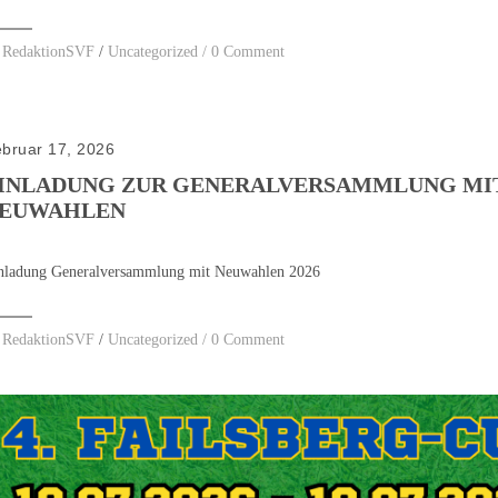
y
RedaktionSVF
/
Uncategorized
/
0 Comment
bruar 17, 2026
INLADUNG ZUR GENERALVERSAMMLUNG MI
EUWAHLEN
nladung Generalversammlung mit Neuwahlen 2026
y
RedaktionSVF
/
Uncategorized
/
0 Comment