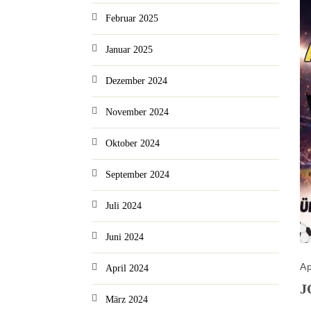
Februar 2025
Januar 2025
Dezember 2024
November 2024
Oktober 2024
September 2024
Juli 2024
Juni 2024
Ap
April 2024
J
März 2024