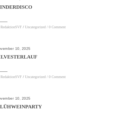
INDERDISCO
y
RedaktionSVF
/
Uncategorized
/
0 Comment
vember 10, 2025
ILVESTERLAUF
y
RedaktionSVF
/
Uncategorized
/
0 Comment
vember 10, 2025
LÜHWEINPARTY