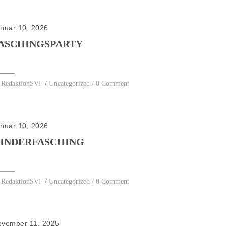
nuar 10, 2026
ASCHINGSPARTY
y
RedaktionSVF
/
Uncategorized
/
0 Comment
nuar 10, 2026
INDERFASCHING
y
RedaktionSVF
/
Uncategorized
/
0 Comment
vember 11, 2025